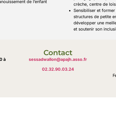
panouissement de l’enfant
crèche, centre de loisi
Sensibiliser et former
structures de petite e
développer une meill
et soutenir son inclus
Contact
0 à
sessadwallon@apajh.asso.fr
Jo
02.32.90.03.24
F