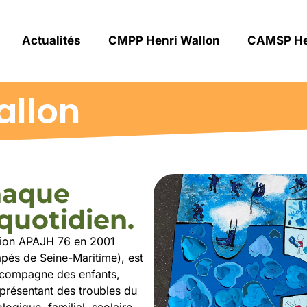
Actualités
CMPP Henri Wallon
CAMSP He
allon
haque
quotidien.
tion APAJH 76 en 2001
pés de Seine-Maritime), est
ccompagne des enfants,
 présentant des troubles du
ogique, familial, scolaire